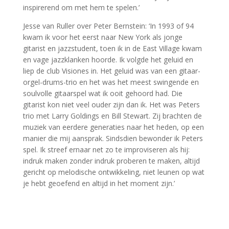
inspirerend om met hem te spelen.’
Jesse van Ruller over Peter Bernstein: ‘In 1993 of 94
kwam ik voor het eerst naar New York als jonge
gitarist en jazzstudent, toen ik in de East Village kwam
en vage jazzklanken hoorde. Ik volgde het geluid en
liep de club Visiones in. Het geluid was van een gitaar-
orgel-drums-trio en het was het meest swingende en
soulvolle gitaarspel wat ik ooit gehoord had. Die
gitarist kon niet veel ouder zijn dan ik. Het was Peters
trio met Larry Goldings en Bill Stewart. Zij brachten de
muziek van eerdere generaties naar het heden, op een
manier die mij aansprak. Sindsdien bewonder ik Peters
spel. Ik streef ernaar net zo te improviseren als hij:
indruk maken zonder indruk proberen te maken, altijd
gericht op melodische ontwikkeling, niet leunen op wat
je hebt geoefend en altijd in het moment zijn.’