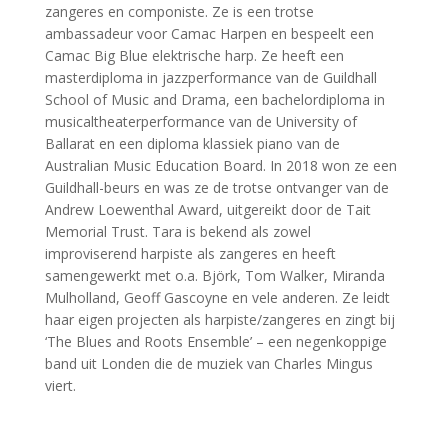
zangeres en componiste. Ze is een trotse
ambassadeur voor Camac Harpen en bespeelt een
Camac Big Blue elektrische harp. Ze heeft een
masterdiploma in jazzperformance van de Guildhall
School of Music and Drama, een bachelordiploma in
musicaltheaterperformance van de University of
Ballarat en een diploma klassiek piano van de
Australian Music Education Board. In 2018 won ze een
Guildhall-beurs en was ze de trotse ontvanger van de
Andrew Loewenthal Award, uitgereikt door de Tait
Memorial Trust. Tara is bekend als zowel
improviserend harpiste als zangeres en heeft
samengewerkt met o.a. Björk, Tom Walker, Miranda
Mulholland, Geoff Gascoyne en vele anderen. Ze leidt
haar eigen projecten als harpiste/zangeres en zingt bij
‘The Blues and Roots Ensemble’ – een negenkoppige
band uit Londen die de muziek van Charles Mingus
viert.