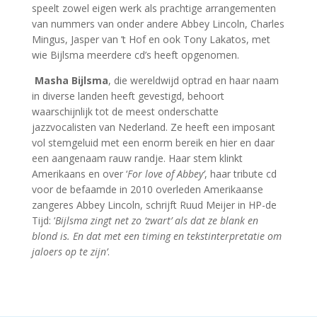
speelt zowel eigen werk als prachtige arrangementen
van nummers van onder andere Abbey Lincoln, Charles
Mingus, Jasper van ’t Hof en ook Tony Lakatos,
met
wie Bijlsma meerdere cd’s heeft opgenomen.
Masha Bijlsma
, die wereldwijd optrad en haar naam
in diverse landen heeft gevestigd, behoort
waarschijnlijk tot de meest onderschatte
jazzvocalisten van
Nederland. Ze heeft een imposant
vol stemgeluid met een enorm bereik en hier en daar
een aangenaam rauw randje. Haar stem klinkt
Amerikaans en over
‘
For love of Abbey’
, haar tribute cd
voor de befaamde in 2010 overleden Amerikaanse
zangeres Abbey Lincoln, schrijft Ruud Meijer in HP-de
Tijd:
‘
Bijlsma zingt net zo ‘zwart’ als dat ze blank en
blond is. En dat met een timing en tekstinterpretatie om
jaloers op te zijn’
.