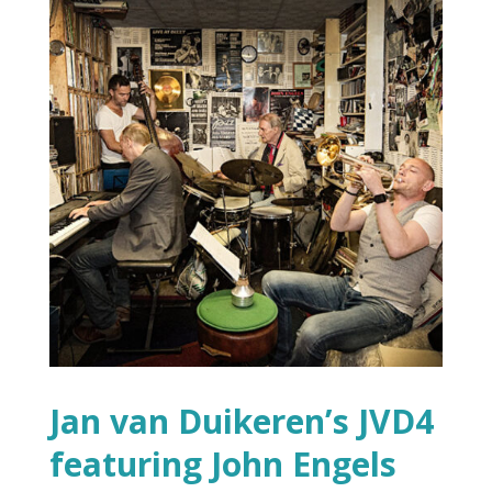
Jan van Duikeren’s JVD4
featuring John Engels