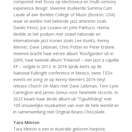
componist met focus op electronica en ‘multi-sensory
experience design’. Vivienne studeerde Summa Cum
Laude af aan Berklee College of Music (Boston, USA)
waar ze werkte met bekende jazz artiesten zoals
Danilo Perez, Joe Lovano en John Patitucci. Hierna
deelde ze het podium met zowel nationale en
internationale jazz iconen zoals Lee Konitz, Kenny
Werner, Dave Liebman, Chris Potter en Peter Erskine.
Vivienne bracht haar eerste album ‘Roofgarden’ uit in
2009, haar tweede album ‘Polaroid’ – een Jazz a capella
EP – volgde in 2012. In 2018 sprak Aerts op de
National Fulbright conference in Mexico, twee TEDx
events en zong ze op Kenny Werner’s 2019 Vinyl
release Church On Mars met Dave Liebman, Terri Lyne
Carrington and James Genus voor NewVelle records. In
2023 kwam haar derde album uit “Typuhthâng” met
100 vrouwelijke muzikanten van over de hele wereld en
in samenwerking met Original Beans Chocolade.
Tara Minton
Tara Minton is een in Australië geboren harpiste,