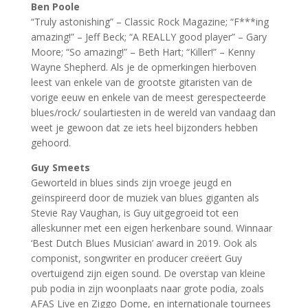
Ben Poole
“Truly astonishing” – Classic Rock Magazine; “F***ing
amazing!” – Jeff Beck; “A REALLY good player” – Gary
Moore; “So amazing!” – Beth Hart; “Killer!” – Kenny
Wayne Shepherd. Als je de opmerkingen hierboven
leest van enkele van de grootste gitaristen van de
vorige eeuw en enkele van de meest gerespecteerde
blues/rock/ soulartiesten in de wereld van vandaag dan
weet je gewoon dat ze iets heel bijzonders hebben
gehoord.
Guy Smeets
Geworteld in blues sinds zijn vroege jeugd en
geïnspireerd door de muziek van blues giganten als
Stevie Ray Vaughan, is Guy uitgegroeid tot een
alleskunner met een eigen herkenbare sound. Winnaar
‘Best Dutch Blues Musician’ award in 2019. Ook als
componist, songwriter en producer creëert Guy
overtuigend zijn eigen sound. De overstap van kleine
pub podia in zijn woonplaats naar grote podia, zoals
AFAS Live en Ziggo Dome, en internationale tournees