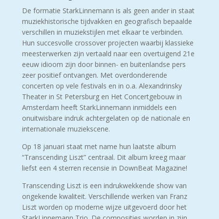
De formatie StarkLinnemann is als geen ander in staat
muziekhistorische tijdvakken en geografisch bepaalde
verschillen in muziekstijlen met elkaar te verbinden.
Hun succesvolle crossover projecten waarbij klassieke
meesterwerken zijn vertaald naar een overtuigend 21e
eeuw idioom zijn door binnen- en buitenlandse pers
zeer positief ontvangen. Met overdonderende
concerten op vele festivals en in o.a. Alexandrinsky
Theater in St Petersburg en Het Concertgebouw in
Amsterdam heeft StarkLinnemann inmiddels een
onuitwisbare indruk achtergelaten op de nationale en
internationale muziekscene.
Op 18 januari staat met name hun laatste album
“Transcending Liszt” centraal. Dit album kreeg maar
liefst een 4 sterren recensie in DownBeat Magazine!
Transcending Liszt is een indrukwekkende show van
ongekende kwaliteit. Verschillende werken van Franz
Liszt worden op moderne wijze uitgevoerd door het
StarkLinnemann Trio. De composities worden in zijn