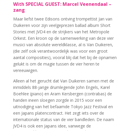
With SPECIAL GUEST: Marcel Veenendaal –
zang
Maar liefst twee Edisons ontving trompettist Jan van
Duikeren voor zijn veelgeprezen ballad album Short
Stories met JVD4 en de strijkers van het Metropole
Orkest. Een kroon op de samenwerking van deze vier
musici van absolute wereldklasse, al is Van Duikeren,
(die zelf ook verantwoordelijk was voor een groot
aantal composities), vooral blij dat het bij de opnamen
gelukt is om de magie tussen de vier heren te
vereeuwigen.
Alleen al het gerucht dat Van Duikeren samen met de
inmiddels 88-jarige drumlegende John Engels, Karel
Boehlee (piano) en Aram Kersbergen (contrabas) de
handen ineen sloegen zorgde in 2015 voor een
uitnodiging van het befaamde Tokyo Jazz Festival en
een Japans platencontract. Het zegt iets over de
internationale status van de vier bandleden. De naam
JVD4 is ook een Japans idee, vanwege de