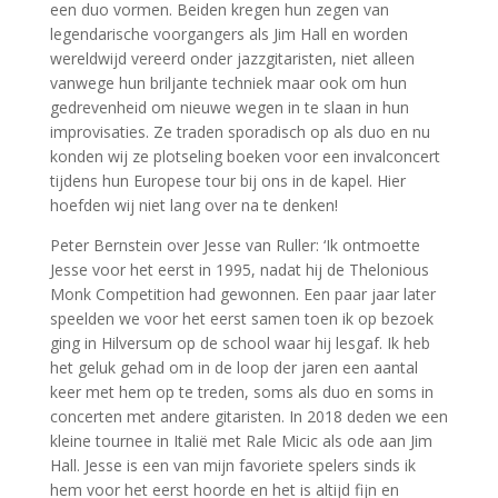
een duo vormen. Beiden kregen hun zegen van
legendarische voorgangers als Jim Hall en worden
wereldwijd vereerd onder jazzgitaristen, niet alleen
vanwege hun briljante techniek maar ook om hun
gedrevenheid om nieuwe wegen in te slaan in hun
improvisaties. Ze traden sporadisch op als duo en nu
konden wij ze plotseling boeken voor een invalconcert
tijdens hun Europese tour bij ons in de kapel. Hier
hoefden wij niet lang over na te denken!
Peter Bernstein over Jesse van Ruller: ‘Ik ontmoette
Jesse voor het eerst in 1995, nadat hij de Thelonious
Monk Competition had gewonnen. Een paar jaar later
speelden we voor het eerst samen toen ik op bezoek
ging in Hilversum op de school waar hij lesgaf. Ik heb
het geluk gehad om in de loop der jaren een aantal
keer met hem op te treden, soms als duo en soms in
concerten met andere gitaristen. In 2018 deden we een
kleine tournee in Italië met Rale Micic als ode aan Jim
Hall. Jesse is een van mijn favoriete spelers sinds ik
hem voor het eerst hoorde en het is altijd fijn en