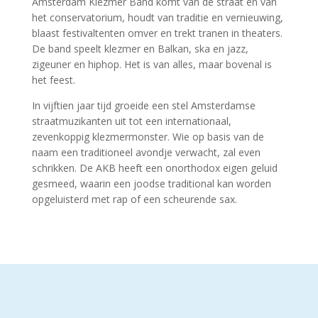
Amsterdam Klezmer Band komt van de straat en van
het conservatorium, houdt van traditie en vernieuwing,
blaast festivaltenten omver en trekt tranen in theaters.
De band speelt klezmer en Balkan, ska en jazz,
zigeuner en hiphop. Het is van alles, maar bovenal is
het feest.
In vijftien jaar tijd groeide een stel Amsterdamse
straatmuzikanten uit tot een internationaal,
zevenkoppig klezmermonster. Wie op basis van de
naam een traditioneel avondje verwacht, zal even
schrikken. De AKB heeft een onorthodox eigen geluid
gesmeed, waarin een joodse traditional kan worden
opgeluisterd met rap of een scheurende sax.