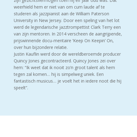
zijn gezichtsvermogen toen hij elf jaar oud was. Dat
weerhield hem er niet van om cum laude af te
studeren als jazzpianist aan de William Paterson
University in New Jersey. Door een speling van het lot
werd de legendarische jazztrompettist Clark Terry een
van zijn mentoren. In 2014 verscheen de aangrijpende,
prijswinnende docu-mentaire ‘Keep On Keepin’ On,
over hun bijzondere relatie.
Justin Kauflin werd door de wereldberoemde producer
Quincy Jones gecontracteerd. Quincy Jones zei over
hem: “Ik weet dat ik nooit zo’n groot talent als hem
tegen zal komen… hij is simpelweg uniek. Een
fantastisch musicus… je voelt het in iedere noot die hij
speelt”.