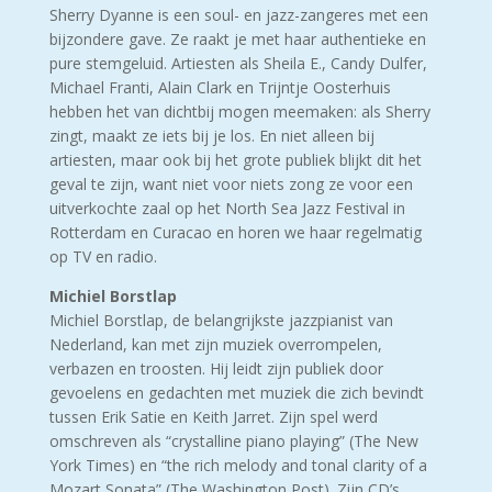
Sherry Dyanne is een soul- en jazz-zangeres met een
bijzondere gave. Ze raakt je met haar authentieke en
pure stemgeluid. Artiesten als Sheila E., Candy Dulfer,
Michael Franti, Alain Clark en Trijntje Oosterhuis
hebben het van dichtbij mogen meemaken: als Sherry
zingt, maakt ze iets bij je los. En niet alleen bij
artiesten, maar ook bij het grote publiek blijkt dit het
geval te zijn, want niet voor niets zong ze voor een
uitverkochte zaal op het North Sea Jazz Festival in
Rotterdam en Curacao en horen we haar regelmatig
op TV en radio.
Michiel Borstlap
Michiel Borstlap, de belangrijkste jazzpianist van
Nederland, kan met zijn muziek overrompelen,
verbazen en troosten. Hij leidt zijn publiek door
gevoelens en gedachten met muziek die zich bevindt
tussen Erik Satie en Keith Jarret. Zijn spel werd
omschreven als “crystalline piano playing” (The New
York Times) en “the rich melody and tonal clarity of a
Mozart Sonata” (The Washington Post). Zijn CD’s