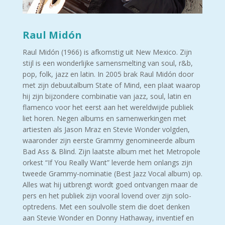
Raul Midón
Raul Midón (1966) is afkomstig uit New Mexico. Zijn
stijl is een wonderlijke samensmelting van soul, r&b,
pop, folk, jazz en latin. In 2005 brak Raul Midón door
met zijn debuutalbum State of Mind, een plaat waarop
hij zijn bijzondere combinatie van jazz, soul, latin en
flamenco voor het eerst aan het wereldwijde publiek
liet horen. Negen albums en samenwerkingen met
artiesten als Jason Mraz en Stevie Wonder volgden,
waaronder zijn eerste Grammy genomineerde album
Bad Ass & Blind. Zijn laatste album met het Metropole
orkest “If You Really Want” leverde hem onlangs zijn
tweede Grammy-nominatie (Best Jazz Vocal album) op.
Alles wat hij uitbrengt wordt goed ontvangen maar de
pers en het publiek zijn vooral lovend over zijn solo-
optredens. Met een soulvolle stem die doet denken
aan Stevie Wonder en Donny Hathaway, inventief en