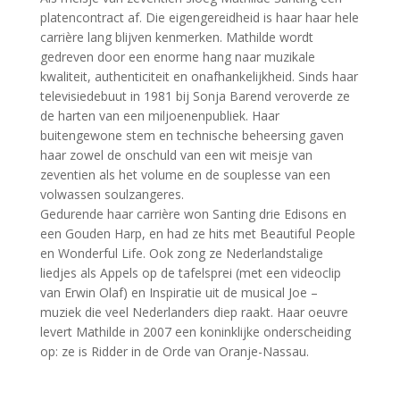
platencontract af. Die eigengereidheid is haar haar hele
carrière lang blijven kenmerken. Mathilde wordt
gedreven door een enorme hang naar muzikale
kwaliteit, authenticiteit en onafhankelijkheid. Sinds haar
televisiedebuut in 1981 bij Sonja Barend veroverde ze
de harten van een miljoenenpubliek. Haar
buitengewone stem en technische beheersing gaven
haar zowel de onschuld van een wit meisje van
zeventien als het volume en de souplesse van een
volwassen soulzangeres.
Gedurende haar carrière won Santing drie Edisons en
een Gouden Harp, en had ze hits met Beautiful People
en Wonderful Life. Ook zong ze Nederlandstalige
liedjes als Appels op de tafelsprei (met een videoclip
van Erwin Olaf) en Inspiratie uit de musical Joe –
muziek die veel Nederlanders diep raakt. Haar oeuvre
levert Mathilde in 2007 een koninklijke onderscheiding
op: ze is Ridder in de Orde van Oranje-Nassau.