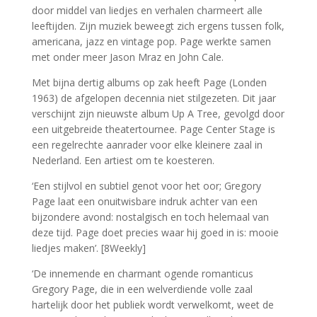
door middel van liedjes en verhalen charmeert alle
leeftijden. Zijn muziek beweegt zich ergens tussen folk,
americana, jazz en vintage pop. Page werkte samen
met onder meer Jason Mraz en John Cale.
Met bijna dertig albums op zak heeft Page (Londen
1963) de afgelopen decennia niet stilgezeten. Dit jaar
verschijnt zijn nieuwste album Up A Tree, gevolgd door
een uitgebreide theatertournee. Page Center Stage is
een regelrechte aanrader voor elke kleinere zaal in
Nederland. Een artiest om te koesteren.
‘Een stijlvol en subtiel genot voor het oor; Gregory
Page laat een onuitwisbare indruk achter van een
bijzondere avond: nostalgisch en toch helemaal van
deze tijd. Page doet precies waar hij goed in is: mooie
liedjes maken’. [8Weekly]
‘De innemende en charmant ogende romanticus
Gregory Page, die in een welverdiende volle zaal
hartelijk door het publiek wordt verwelkomt, weet de