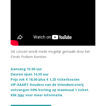
Dit concert wordt mede mogelijk gemaakt door het
Fonds Podium Kunsten.
Aanvang 15.00 uur
Deuren open 14.30 uur
Prijs vvk € 18,00 plus € 1,25 ticketkosten
VIP-KAART-houders van de VriendenLoterij
ontvangen 50% korting op maximaal 1 ticket.
Klik
hier
voor meer informatie.